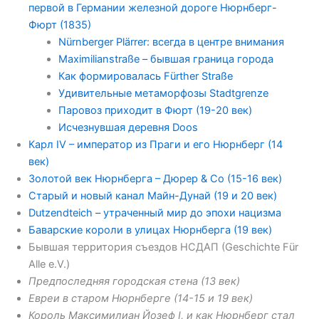
первой в Германии железной дороге Нюрнберг-
Фюрт (1835)
Nürnberger Plärrer: всегда в центре внимания
Maximilianstraße – бывшая граница города
Как формировалась Fürther Straße
Удивительные метаморфозы Stadtgrenze
Паровоз приходит в Фюрт (19-20 век)
Исчезнувшая деревня Doos
Карл IV – император из Праги и его Нюрнберг (14
век)
Золотой век Нюрнберга – Дюрер & Co (15-16 век)
Старый и новый канал Майн-Дунай (19 и 20 век)
Dutzendteich – утраченный мир до эпохи нацизма
Баварские короли в улицах Нюрнберга (19 век)
Бывшая территория съездов НСДАП (Geschichte Für
Alle e.V.)
Предпоследняя городская стена (13 век)
Евреи в старом Нюрнберге (14-15 и 19 век)
Король Максимилиан Йозеф I, и как Нюрнберг стал