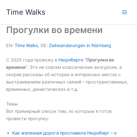
Skip
Time Walks
to
Main
content
Прогулки во времени
Men
EN:
Time Walks
, DE:
Zeitwanderungen in Nürnberg
С 2025 года провожу в
Нюрнберге
“
Прогулки во
времени
”. Это не совсем классические экскурсии, а
скорее рассказы об истории в интересных местах с
выстраиванием различных связей – пространственных,
временных, династических и т.д.
Темы
Вот примерный список тем, по которым я готов
провести прогулку:
Как железная дорога прославила Нюрнберг – о