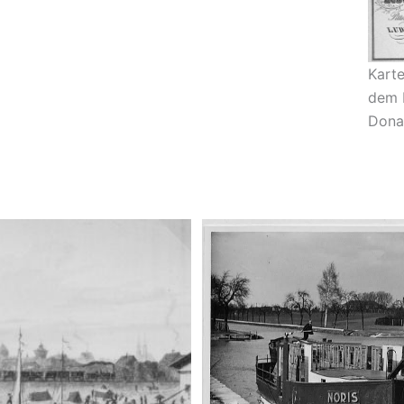
Karte
dem 
Dona