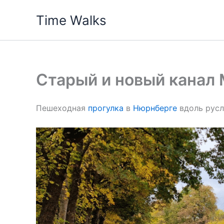
Skip
Time Walks
to
content
Старый и новый канал
Пешеходная
прогулка
в
Нюрнберге
вдоль русла