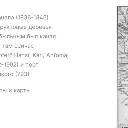
нала (1836-1846)
фруктовые деревья
ибыльным был канал
о там сейчас
er? Hansi, Karl, Antonia,
-1992) и порт
кого (793)
ры и карты.