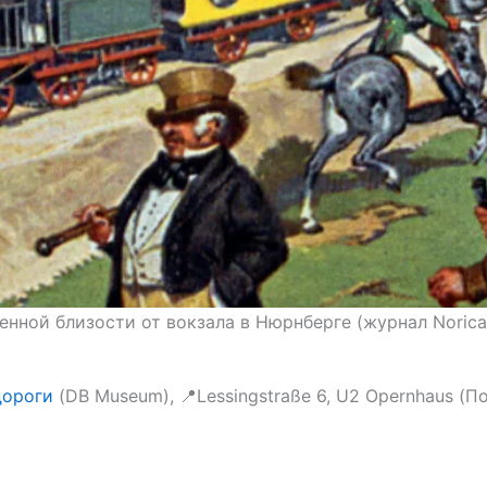
енной близости от вокзала в Нюрнберге (журнал Norica
дороги
(DB Museum), 📍Lessingstraße 6, U2 Opernhaus (