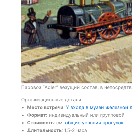
Паровоз “Adler” везущий состав, в непосредтв
Организационные детали
Место встречи
:
У входа в музей железной 
Формат:
индивидуальный или групповой
Стоимость
: см.
общие условия прогулок
Длительность
: 1,5-2 часа