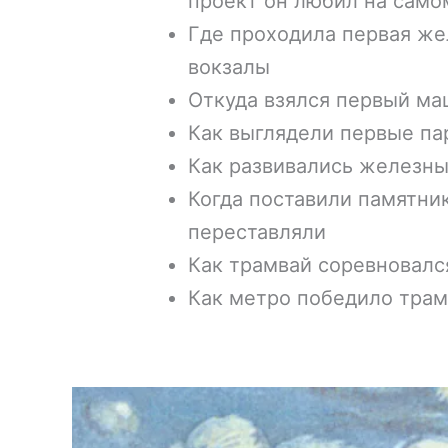
проект он любил на само
Где проходила первая же
вокзалы
Откуда взялся первый ма
Как выглядели первые па
Как развивались железны
Когда поставили памятник
переставляли
Как трамвай соревновалс
Как метро победило тра