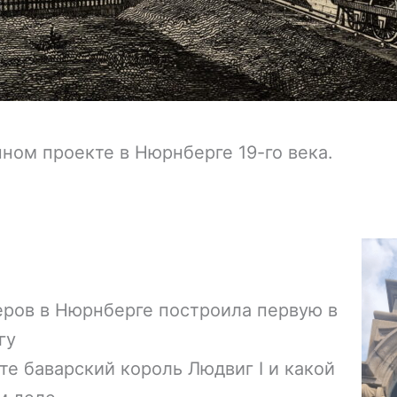
ном проекте в Нюрнберге 19-го века.
неров в Нюрнберге построила первую в
гу
те баварский король Людвиг I и какой