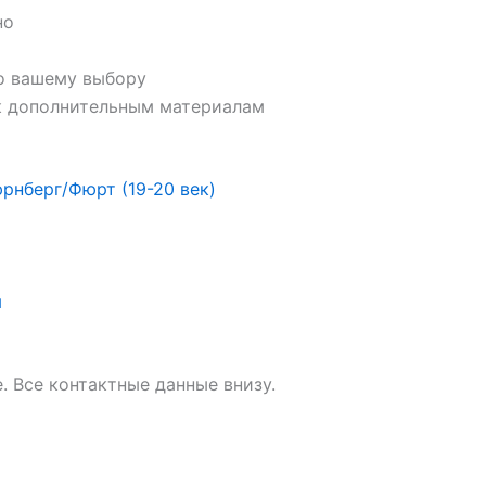
но
о вашему выбору
 к дополнительным материалам
рнберг/Фюрт (19-20 век)
я
. Все контактные данные внизу.