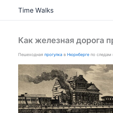
Skip
Time Walks
to
content
Как железная дорога 
Пешеходная
прогулка
в
Нюрнберге
по следам 